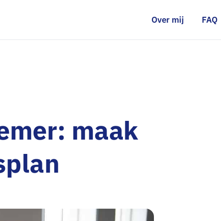
Over mij
FAQ
nemer: maak
splan