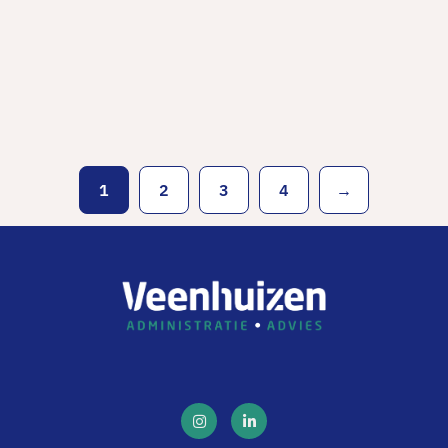
dinsdag 29 augustus 2023
1
2
3
4
→